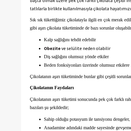
başta olmak üzere pek çok farklı çikolata çeşidi insa
tatlılarla birlikte kullanılmasıyla çikolata hayatımız
Sık sık tükettiğimiz çikolatayla ilgili en çok merak edi
gibi aşırı çikolata tüketiminde de bazı sorunlar oluşabil
Kalp sağlığını tehdit edebilir
Obezite
ve selülite neden olabilir
Diş sağlığını olumsuz yönde etkiler
Beden fonksiyonları üzerinde olumsuz etkilere 
Çikolatanın aşırı tüketiminde bunlar gibi çeşitli sorunlar
Çikolatanın Faydaları
Çikolatanın aşırı tüketimi sonucunda pek çok farklı rah
bazıları şu şekildedir;
Sahip olduğu potasyum ile tansiyonu dengeler, dem
Anadamine adındaki madde sayesinde gevşeme 