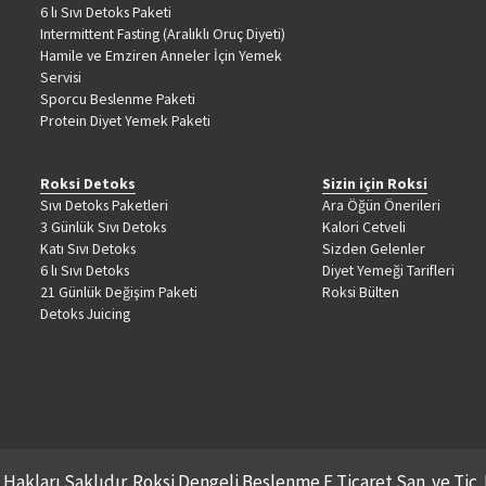
6 lı Sıvı Detoks Paketi
Intermittent Fasting (Aralıklı Oruç Diyeti)
Hamile ve Emziren Anneler İçin Yemek
Servisi
Sporcu Beslenme Paketi
Protein Diyet Yemek Paketi
Roksi Detoks
Sizin için Roksi
Sıvı Detoks Paketleri
Ara Öğün Önerileri
3 Günlük Sıvı Detoks
Kalori Cetveli
Katı Sıvı Detoks
Sizden Gelenler
6 lı Sıvı Detoks
Diyet Yemeği Tarifleri
21 Günlük Değişim Paketi
Roksi Bülten
Detoks Juicing
akları Saklıdır. Roksi Dengeli Beslenme E Ticaret San. ve Tic. 