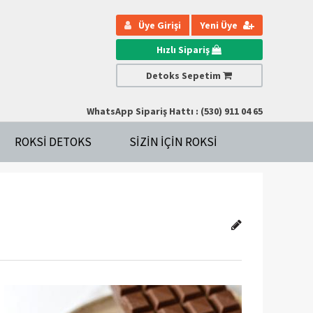
Üye Girişi
Yeni Üye
Hızlı Sipariş
Detoks Sepetim
WhatsApp Sipariş Hattı : (530) 911 04 65
ROKSI DETOKS
SIZIN IÇIN ROKSI