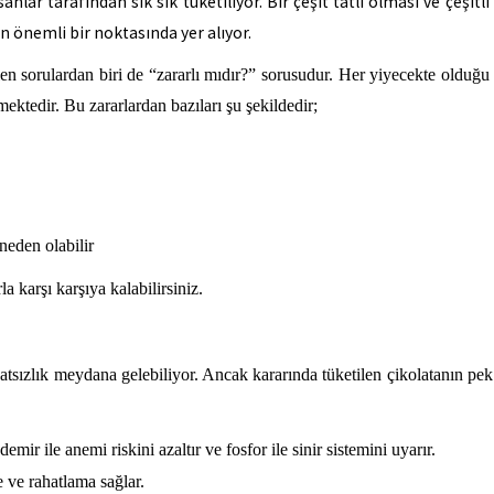
nlar tarafından sık sık tüketiliyor. Bir çeşit tatlı olması ve çeşitli
ın önemli bir noktasında yer alıyor.
len sorulardan biri de “zararlı mıdır?” sorusudur. Her yiyecekte olduğu 
mektedir. Bu zararlardan bazıları şu şekildedir;
neden olabilir
la karşı karşıya kalabilirsiniz.
atsızlık meydana gelebiliyor. Ancak kararında tüketilen çikolatanın pek ç
ir ile anemi riskini azaltır ve fosfor ile sinir sistemini uyarır.
ve rahatlama sağlar.