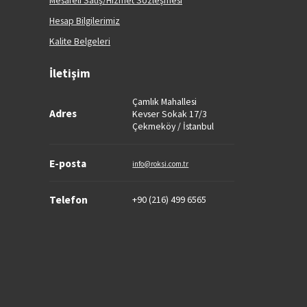
Mesafeli Satış/Hizmet Sözleşmesi
Hesap Bilgilerimiz
Kalite Belgeleri
İletişim
Çamlık Mahallesi
Adres
Kevser Sokak 17/3
Çekmeköy / İstanbul
E-posta
info@roksi.com.tr
+90 (216) 499 6565
Telefon