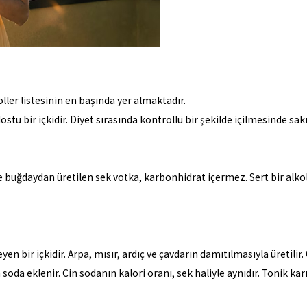
ller listesinin en başında yer almaktadır.
u bir içkidir. Diyet sırasında kontrollü bir şekilde içilmesinde sak
 ve buğdaydan üretilen sek votka, karbonhidrat içermez. Sert bir al
n bir içkidir. Arpa, mısır, ardıç ve çavdarın damıtılmasıyla üretilir. 
a soda eklenir. Cin sodanın kalori oranı, sek haliyle aynıdır. Tonik kar