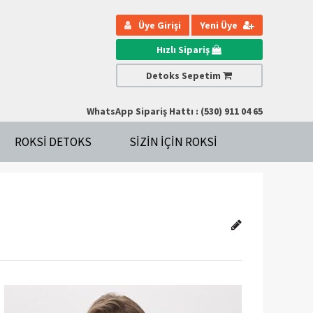
Üye Girişi
Yeni Üye
Hızlı Sipariş
Detoks Sepetim
WhatsApp Sipariş Hattı : (530) 911 04 65
ROKSI DETOKS
SIZIN IÇIN ROKSI