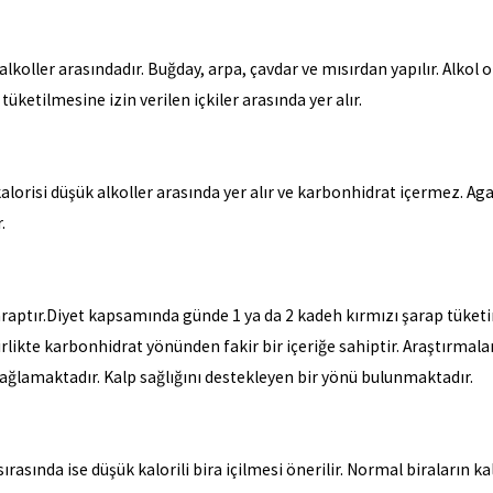
oller arasındadır. Buğday, arpa, çavdar ve mısırdan yapılır. Alkol ora
tüketilmesine izin verilen içkiler arasında yer alır.
 kalorisi düşük alkoller arasında yer alır ve karbonhidrat içermez. Ag
r.
raptır.Diyet kapsamında günde 1 ya da 2 kadeh kırmızı şarap tüketim
likte karbonhidrat yönünden fakir bir içeriğe sahiptir. Araştırmalara
sağlamaktadır. Kalp sağlığını destekleyen bir yönü bulunmaktadır.
sırasında ise düşük kalorili bira içilmesi önerilir. Normal biraların k