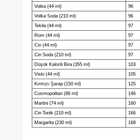
Votka (44 ml)
96
Votka Soda (210 ml)
96
Tekila (44 ml)
97
Rom (44 ml)
97
Cin (44 ml)
97
Cin Soda (210 ml) 
97
Düşük Kalorili Bira (355 ml)
103
Viski (44 ml)
105
Kırmızı Şarap (150 ml)
125
Cosmopolitan (88 ml)
146
Martini (74 ml) 
160
Cin Tonik (210 ml)
166
Margarita (230 ml)
168