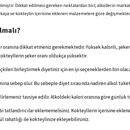
ilmiştir. Dikkat edilmesi gereken noktalardan biri; alkollerin markal
 markaya ve kokteylin içerisine eklenen malzemelere göre değişmekted
Olmalı?
r oranına dikkat etmeniz gerekmektedir. Yüksek kalorili, şekerl
kokteyllerin şeker oranı oldukça yüksektir.
 içkileri birleştirmek diyetiniz için en iyi seçeneklerden biri olac
ımına sebep olur. Bu sebeple diyet sırasında nadiren alkol tüke
elirlemeniz tavsiye edilir. Alkoldeki kalori oranına göre günlük 
i tatlandırıcılar eklememelisiniz. Kokteyllerin içerisine eklene
ül rahatlığı ile kokteylinize ekleyebilirsiniz.