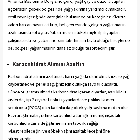
Amerika Beslenme Dergisine göre; yeşil çay ve düzenli yapılan
egzersizin göbek bölgesinde yağ yakımına yardımcı olmaktadır.
Yeşil çayın içeriğinde kateşinler bulunur ve bu kateşinler vücutta
kalori harcanmasını arttırıp, bel çevresinde gelişen yağlanmanın
azalmasında rol oynar. Yaban mersini tüketimiyle ilgili yapılan
çalışmalarda ise yaban mersini tüketiminin fazla olduğu bireylerde
bel bölgesi yağlanmasının daha az olduğu tespit edilmiştir.
Karbonhidrat Alımını Azaltın
Karbonhidrat alımını azaltmak, karın yağı da dahil olmak üzere yağ
kaybetmek ve genel sağlığınız için oldukça faydalı olacaktır.
Günde 50 gramın altında karbonhidrat içeren diyetler, aşırı kilolu
kişilerde, tip 2 diyabet riski taşıyanlarda ve polikistik over
sendromu (PCOS) olan kadınlarda göbek yağı kaybına neden olur.
Bazı araştırmalar, rafine karbonhidratları işlenmemiş nişastalı
karbonhidratlarla değiştirmenin metabolik sağlığı
iyileştirebileceğini ve göbek yağını azaltabileceğini öne
sürmektedir.