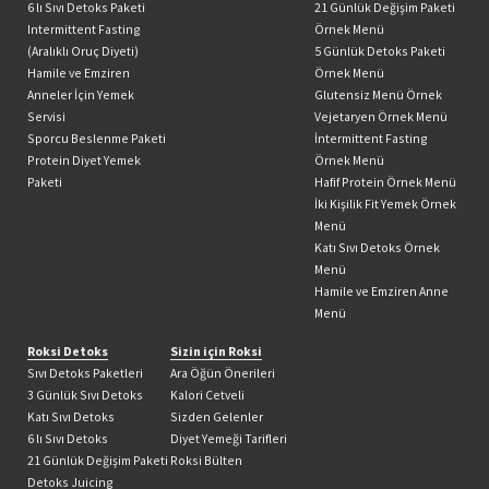
6 lı Sıvı Detoks Paketi
21 Günlük Değişim Paketi
Intermittent Fasting
Örnek Menü
(Aralıklı Oruç Diyeti)
5 Günlük Detoks Paketi
Hamile ve Emziren
Örnek Menü
Anneler İçin Yemek
Glutensiz Menü Örnek
Servisi
Vejetaryen Örnek Menü
Sporcu Beslenme Paketi
İntermittent Fasting
Protein Diyet Yemek
Örnek Menü
Paketi
Hafif Protein Örnek Menü
İki Kişilik Fit Yemek Örnek
Menü
Katı Sıvı Detoks Örnek
Menü
Hamile ve Emziren Anne
Menü
Roksi Detoks
Sizin için Roksi
Sıvı Detoks Paketleri
Ara Öğün Önerileri
3 Günlük Sıvı Detoks
Kalori Cetveli
Katı Sıvı Detoks
Sizden Gelenler
6 lı Sıvı Detoks
Diyet Yemeği Tarifleri
21 Günlük Değişim Paketi
Roksi Bülten
Detoks Juicing