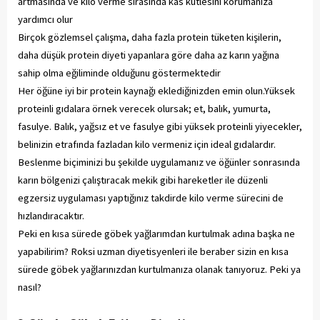
artmasında ve kilo verme sırasında kas kütlesini korumanıza
yardımcı olur
Birçok gözlemsel çalışma, daha fazla protein tüketen kişilerin,
daha düşük protein diyeti yapanlara göre daha az karın yağına
sahip olma eğiliminde olduğunu göstermektedir
Her öğüne iyi bir protein kaynağı eklediğinizden emin olun.Yüksek
proteinli gıdalara örnek verecek olursak; et, balık, yumurta,
fasulye. Balık, yağsız et ve fasulye gibi yüksek proteinli yiyecekler,
belinizin etrafında fazladan kilo vermeniz için ideal gıdalardır.
Beslenme biçiminizi bu şekilde uygulamanız ve öğünler sonrasında
karın bölgenizi çalıştıracak mekik gibi hareketler ile düzenli
egzersiz uygulaması yaptığınız takdirde kilo verme sürecini de
hızlandıracaktır.
Peki en kısa sürede göbek yağlarımdan kurtulmak adına başka ne
yapabilirim? Roksi uzman diyetisyenleri ile beraber sizin en kısa
sürede göbek yağlarınızdan kurtulmanıza olanak tanıyoruz. Peki ya
nasıl?