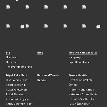
Biz
Blog
Fiyat ve Kampanyalar
Hikayemiz
Kampanyalar
Hedefimiz
Fiyat Hesaplama
Teslimat Noktalarımız
Diyet Paketleri
Kurumsal Yemek
Örnek Menüler
Diyet Yemek Paketi
Servisi
Diyet Yemek Paketi
Roksi Ketojenik
Örnek
Roksi Vejetaryen
Protein Menü Örnek
Roksi Glutensiz
Ketojenik Örnek Menü
21 Günlük Değişim
3 Günlük Sıvı Detoks
Katı Sıvı Detoks Paketi
Paketi Örnek Menü