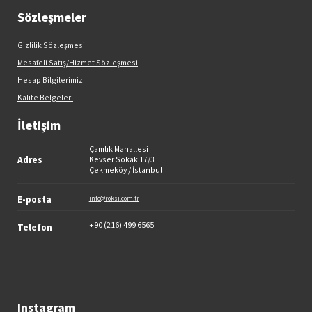
Sözleşmeler
Gizlilik Sözleşmesi
Mesafeli Satış/Hizmet Sözleşmesi
Hesap Bilgilerimiz
Kalite Belgeleri
İletişim
Çamlık Mahallesi
Adres
Kevser Sokak 17/3
Çekmeköy / İstanbul
E-posta
info@roksi.com.tr
+90 (216) 499 6565
Telefon
Instagram