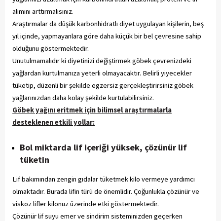
alımını arttırmalısınız.
Araştırmalar da düşük karbonhidratlı diyet uygulayan kişilerin, beş
yıl içinde, yapmayanlara göre daha küçük bir bel çevresine sahip
olduğunu göstermektedir.
Unutulmamalıdır ki diyetinizi değiştirmek göbek çevrenizdeki
yağlardan kurtulmanıza yeterli olmayacaktır. Belirli yiyecekler
tüketip, düzenli bir şekilde egzersiz gerçekleştirirsiniz göbek
yağlarınızdan daha kolay şekilde kurtulabilirsiniz.
Göbek yağını eritmek için bilimsel araştırmalarla
desteklenen etkili yollar:
Bol miktarda lif içeriği yüksek, çözünür lif
tüketin
Lif bakımından zengin gıdalar tüketmek kilo vermeye yardımcı
olmaktadır. Burada lifin türü de önemlidir. Çoğunlukla çözünür ve
viskoz lifler kilonuz üzerinde etki göstermektedir.
Çözünür lif suyu emer ve sindirim sisteminizden geçerken