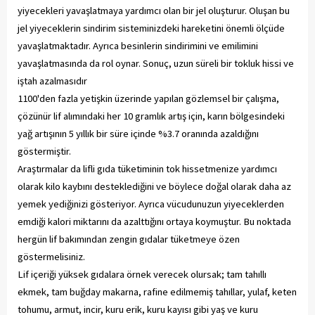
yiyecekleri yavaşlatmaya yardımcı olan bir jel oluşturur. Oluşan bu
jel yiyeceklerin sindirim sisteminizdeki hareketini önemli ölçüde
yavaşlatmaktadır. Ayrıca besinlerin sindirimini ve emilimini
yavaşlatmasında da rol oynar. Sonuç, uzun süreli bir tokluk hissi ve
iştah azalmasıdır
1100'den fazla yetişkin üzerinde yapılan gözlemsel bir çalışma,
çözünür lif alımındaki her 10 gramlık artış için, karın bölgesindeki
yağ artışının 5 yıllık bir süre içinde %3.7 oranında azaldığını
göstermiştir.
Araştırmalar da lifli gıda tüketiminin tok hissetmenize yardımcı
olarak kilo kaybını desteklediğini ve böylece doğal olarak daha az
yemek yediğinizi gösteriyor. Ayrıca vücudunuzun yiyeceklerden
emdiği kalori miktarını da azalttığını ortaya koymuştur. Bu noktada
hergün lif bakımından zengin gıdalar tüketmeye özen
göstermelisiniz.
Lif içeriği yüksek gıdalara örnek verecek olursak; tam tahıllı
ekmek, tam buğday makarna, rafine edilmemiş tahıllar, yulaf, keten
tohumu, armut, incir, kuru erik, kuru kayısı gibi yaş ve kuru