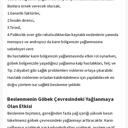
Bunlara örnek verecek olursak;
1.Genetik faktörler,
2.İnsülin direnci,
3.Tiroid,
4.Polikistik over gibi rahatsızlıklardan kaynaklı nedenlerin yanında
menopoz ve andropoz da karın bölgenizin yağlanmasına
sebebiyet verir.
Bu hastalıklar karın bölgenizin yağlanmasında etkin rol oynarken,
göbek bölgenizde yaşadığınız yağlanma kalp hastalıkları, felç ve
Tip 2 diyabet gibi sağlık problemleri risklerini ortaya çıkarabilir.
Hastalık risklerinin ortadan kaldırılabilmesi için yapılabilecek en
doğru yöntem ise sağlıklı beslenme şeklidir.
Beslenmenin Göbek Çevresindeki Yağlanmaya
Olan Etkisi
Beslenme biçiminiz, gereğinden fazla yağ içeriği yüksek besin
tüketmeniz göbek çevresindeki yağlanmayı arttıracaktır. Karın
yağlarınızı azaltmak için karbonhidratları azaltmalı, protein ve lif