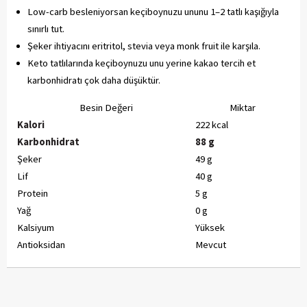
Low-carb besleniyorsan keçiboynuzu ununu 1–2 tatlı kaşığıyla
sınırlı tut.
Şeker ihtiyacını eritritol, stevia veya monk fruit ile karşıla.
Keto tatlılarında keçiboynuzu unu yerine kakao tercih et
karbonhidratı çok daha düşüktür.
Besin Değeri
Miktar
Kalori
222 kcal
Karbonhidrat
88 g
Şeker
49 g
Lif
40 g
Protein
5 g
Yağ
0 g
Kalsiyum
Yüksek
Antioksidan
Mevcut