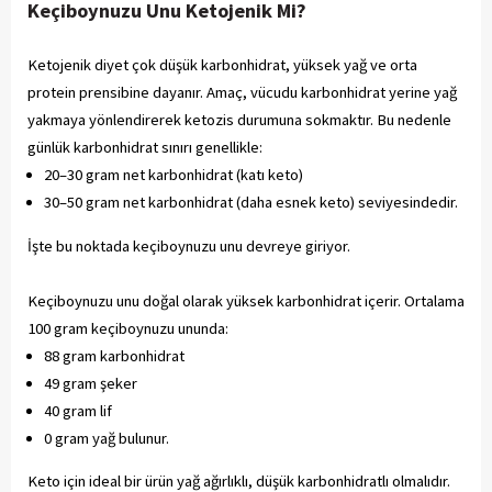
Keçiboynuzu Unu Ketojenik Mi?
Ketojenik diyet çok düşük karbonhidrat, yüksek yağ ve orta
protein prensibine dayanır. Amaç, vücudu karbonhidrat yerine yağ
yakmaya yönlendirerek ketozis durumuna sokmaktır. Bu nedenle
günlük karbonhidrat sınırı genellikle:
20–30 gram net karbonhidrat (katı keto)
30–50 gram net karbonhidrat (daha esnek keto) seviyesindedir.
İşte bu noktada keçiboynuzu unu devreye giriyor.
Keçiboynuzu unu doğal olarak yüksek karbonhidrat içerir. Ortalama
100 gram keçiboynuzu ununda:
88 gram karbonhidrat
49 gram şeker
40 gram lif
0 gram yağ bulunur.
Keto için ideal bir ürün yağ ağırlıklı, düşük karbonhidratlı olmalıdır.