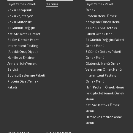
Diyet Yemek Paketi
Servisi
Diyet Yemek Paketi
Roksi Ketojenik
Örnek
Roksi Vejetaryen
Protein Menü Örnek
Roksi Glutensiz
Ketojenik Örnek Menü
21 Günlük Değişim
3 Günlük Sıvı Detoks
Katı Sıvı Detoks Paketi
Paketi Örnek Menü
6 lı Sıvı Detoks Paketi
21 Günlük Değişim Paketi
Intermittent Fasting
Örnek Menü
(Aralıklı Oruç Diyeti)
5 Günlük Detoks Paketi
Hamile ve Emziren
Örnek Menü
Anneler İçin Yemek
Glutensiz Menü Örnek
Servisi
Vejetaryen Örnek Menü
Sporcu Beslenme Paketi
İntermittent Fasting
Protein Diyet Yemek
Örnek Menü
Paketi
Hafif Protein Örnek Menü
İki Kişilik Fit Yemek Örnek
Menü
Katı Sıvı Detoks Örnek
Menü
Hamile ve Emziren Anne
Menü
Roksi Detoks
Sizin için Roksi