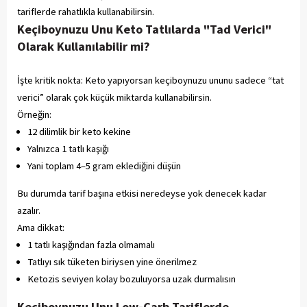
tariflerde rahatlıkla kullanabilirsin.
Keçiboynuzu Unu Keto Tatlılarda "Tad Verici"
Olarak Kullanılabilir mi?
İşte kritik nokta: Keto yapıyorsan keçiboynuzu ununu sadece “tat
verici” olarak çok küçük miktarda kullanabilirsin.
Örneğin:
12 dilimlik bir keto kekine
Yalnızca 1 tatlı kaşığı
Yani toplam 4–5 gram eklediğini düşün
Bu durumda tarif başına etkisi neredeyse yok denecek kadar
azalır.
Ama dikkat:
1 tatlı kaşığından fazla olmamalı
Tatlıyı sık tüketen biriysen yine önerilmez
Ketozis seviyen kolay bozuluyorsa uzak durmalısın
Keçiboynuzu Unu Low-Carb Tariflerde