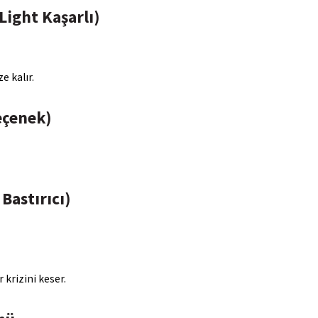
Light Kaşarlı)
e kalır.
eçenek)
 Bastırıcı)
 krizini keser.