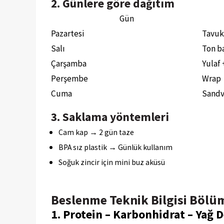
2. Günlere göre dağıtım
Gün
Pazartesi
Tavuk
Salı
Ton ba
Çarşamba
Yulaf
Perşembe
Wrap
Cuma
Sandv
3. Saklama yöntemleri
Cam kap → 2 gün taze
BPA sız plastik → Günlük kullanım
Soğuk zincir için mini buz aküsü
Beslenme Teknik Bilgisi Bölü
1. Protein – Karbonhidrat – Yağ 