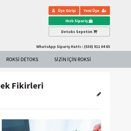
Üye Girişi
Yeni Üye
Hızlı Sipariş
Detoks Sepetim
WhatsApp Sipariş Hattı : (530) 911 04 65
ROKSI DETOKS
SIZIN IÇIN ROKSI
ek Fikirleri