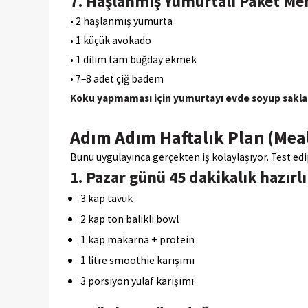
7. Haşlanmış Yumurtalı Paket Me
• 2 haşlanmış yumurta
• 1 küçük avokado
• 1 dilim tam buğday ekmek
• 7–8 adet çiğ badem
Koku yapmaması için yumurtayı evde soyup sakla
Adım Adım Haftalık Plan (Mea
Bunu uygulayınca gerçekten iş kolaylaşıyor. Test ed
1. Pazar günü 45 dakikalık hazırl
3 kap tavuk
2 kap ton balıklı bowl
1 kap makarna + protein
1 litre smoothie karışımı
3 porsiyon yulaf karışımı