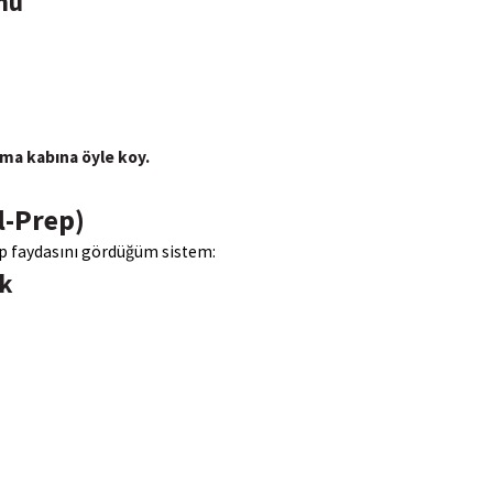
nü
ma kabına öyle koy.
l-Prep)
ip faydasını gördüğüm sistem:
ık