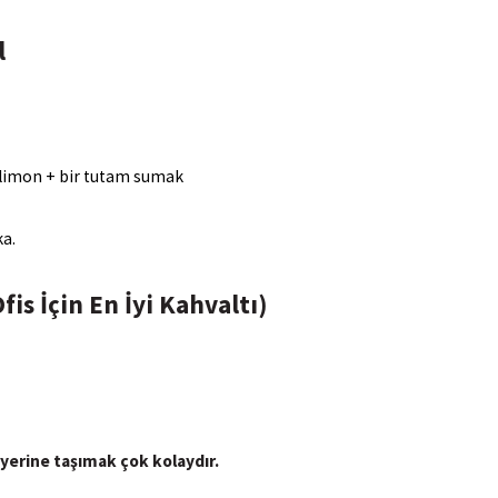
l
+ limon + bir tutam sumak
ka.
Ofis İçin En İyi Kahvaltı)
yerine taşımak çok kolaydır.