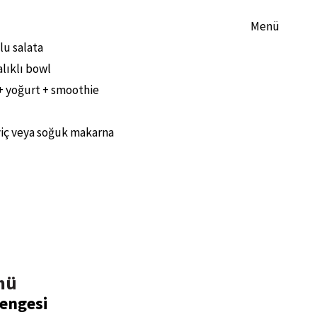
Menü
lu salata
lıklı bowl
 + yoğurt + smoothie
iç veya soğuk makarna
mü
Dengesi