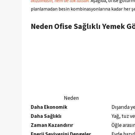
bozulmasın, hem de tok tutsun.
Aşağıda, ofise götürme
planlamadan besin kombinasyonlarına kadar her şe
Neden Ofise Sağlıklı Yemek G
Neden
Daha Ekonomik
Dışarıda y
Daha Sağlıklı
Yağ, tuz v
Zaman Kazandırır
Öğle arası
Enerji Seviyesini Dengeler
Evde hazır