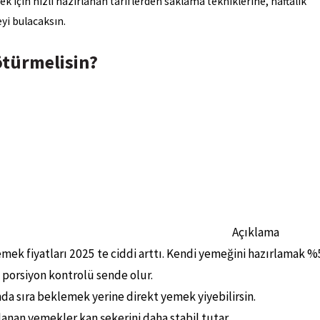
k için hızlı hazırlanan tariflerden saklama tekniklerine, haftalık
yi bulacaksın.
ötürmelisin?
Açıklama
emek fiyatları 2025 te ciddi arttı. Kendi yemeğini hazırlamak 
e porsiyon kontrolü sende olur.
nda sıra beklemek yerine direkt yemek yiyebilirsin.
lanan yemekler kan şekerini daha stabil tutar.