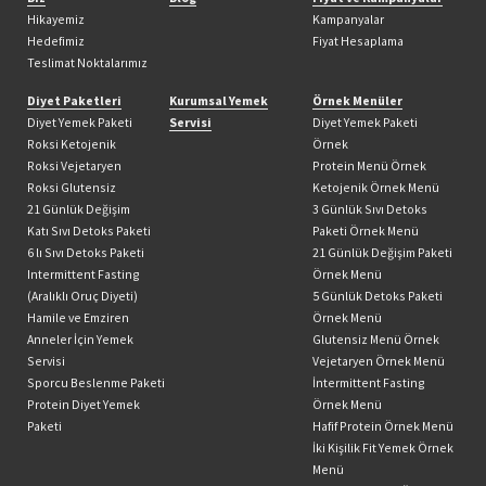
Hikayemiz
Kampanyalar
Hedefimiz
Fiyat Hesaplama
Teslimat Noktalarımız
Diyet Paketleri
Kurumsal Yemek
Örnek Menüler
Diyet Yemek Paketi
Servisi
Diyet Yemek Paketi
Roksi Ketojenik
Örnek
Roksi Vejetaryen
Protein Menü Örnek
Roksi Glutensiz
Ketojenik Örnek Menü
21 Günlük Değişim
3 Günlük Sıvı Detoks
Katı Sıvı Detoks Paketi
Paketi Örnek Menü
6 lı Sıvı Detoks Paketi
21 Günlük Değişim Paketi
Intermittent Fasting
Örnek Menü
(Aralıklı Oruç Diyeti)
5 Günlük Detoks Paketi
Hamile ve Emziren
Örnek Menü
Anneler İçin Yemek
Glutensiz Menü Örnek
Servisi
Vejetaryen Örnek Menü
Sporcu Beslenme Paketi
İntermittent Fasting
Protein Diyet Yemek
Örnek Menü
Paketi
Hafif Protein Örnek Menü
İki Kişilik Fit Yemek Örnek
Menü