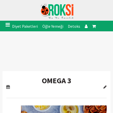
Diyet Paketleri
Öğle Yemeği
Detoks
OMEGA 3