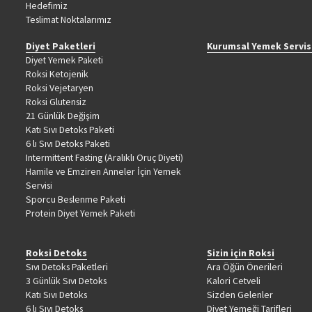
Hedefimiz
Teslimat Noktalarımız
Diyet Paketleri
Kurumsal Yemek Servis
Diyet Yemek Paketi
Roksi Ketojenik
Roksi Vejetaryen
Roksi Glutensiz
21 Günlük Değişim
Katı Sıvı Detoks Paketi
6 lı Sıvı Detoks Paketi
Intermittent Fasting (Aralıklı Oruç Diyeti)
Hamile ve Emziren Anneler İçin Yemek
Servisi
Sporcu Beslenme Paketi
Protein Diyet Yemek Paketi
Roksi Detoks
Sizin için Roksi
Sıvı Detoks Paketleri
Ara Öğün Önerileri
3 Günlük Sıvı Detoks
Kalori Cetveli
Katı Sıvı Detoks
Sizden Gelenler
6 lı Sıvı Detoks
Diyet Yemeği Tarifleri