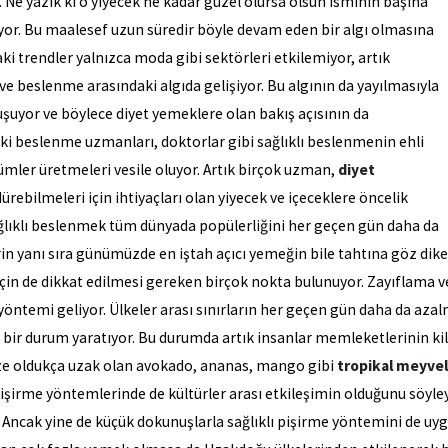
 Ne yazık ki o yiyecek ne kadar güzel olursa olsun isminin başına
ıyor. Bu maalesef uzun süredir böyle devam eden bir algı olmasına
ki trendler yalnızca moda gibi sektörleri etkilemiyor, artık
 ve beslenme arasındaki algıda gelişiyor. Bu algının da yayılmasıyla
luşuyor ve böylece diyet yemeklere olan bakış açısının da
ki beslenme uzmanları, doktorlar gibi sağlıklı beslenmenin ehli
mler üretmeleri vesile oluyor. Artık birçok uzman,
diyet
ürebilmeleri için ihtiyaçları olan yiyecek ve içeceklere öncelik
ağlıklı beslenmek tüm dünyada popülerliğini her geçen gün daha da
erin yanı sıra günümüzde en iştah açıcı yemeğin bile tahtına göz dik
çin de dikkat edilmesi gereken birçok nokta bulunuyor. Zayıflama
ntemi geliyor. Ülkeler arası sınırların her geçen gün daha da azalm
ı bir durum yaratıyor. Bu durumda artık insanlar memleketlerinin ki
 bize oldukça uzak olan avokado, ananas, mango gibi
tropikal meyve
işirme yöntemlerinde de kültürler arası etkileşimin olduğunu söyley
. Ancak yine de küçük dokunuşlarla sağlıklı pişirme yöntemini de 