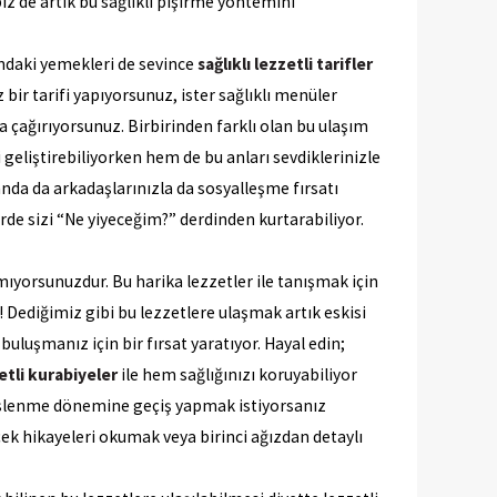
 de artık bu sağlıklı pişirme yöntemini
ındaki yemekleri de sevince
sağlıklı lezzetli tarifler
bir tarifi yapıyorsunuz, ister sağlıklı menüler
 çağırıyorsunuz. Birbirinden farklı olan bu ulaşım
 geliştirebiliyorken hem de bu anları sevdiklerinizle
nda da arkadaşlarınızla da sosyalleşme fırsatı
rde sizi “Ne yiyeceğim?” derdinden kurtarabiliyor.
ımıyorsunuzdur. Bu harika lezzetler ile tanışmak için
! Dediğimiz gibi bu lezzetlere ulaşmak artık eskisi
uluşmanız için bir fırsat yaratıyor. Hayal edin;
zetli kurabiyeler
ile hem sağlığınızı koruyabiliyor
 beslenme dönemine geçiş yapmak istiyorsanız
rçek hikayeleri okumak veya birinci ağızdan detaylı