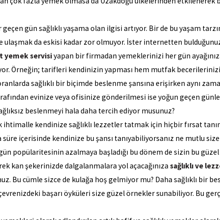
n çok fazla yemek olmasa da Uzakdoğu ülkelerinden etkilenerek biz
 geçen gün sağlıklı yaşama olan ilgisi artıyor. Bir de bu yaşam tarz
 ulaşmak da eskisi kadar zor olmuyor. İster internetten bulduğunuz 
t yemek servisi
yapan bir firmadan yemeklerinizi her gün ayağınıza
uyor. Örneğin; tarifleri kendinizin yapması hem mutfak becerilerinizi
toranlarda sağlıklı bir biçimde beslenme şansına erişirken aynı zama
tarafından evinize veya ofisinize gönderilmesi ise yoğun geçen günle
sağlıksız beslenmeyi hala daha tercih ediyor musunuz?
 ihtimalle kendinize sağlıklı lezzetler tatmak için hiçbir fırsat tan
 süre içerisinde kendinize bu şansı tanıyabiliyorsanız ne mutlu size
gün popülaritesinin azalmaya başladığı bu dönem de sizin bu güzel b
iyerek kan şekerinizde dalgalanmalara yol açacağınıza
sağlıklı ve lez
sunuz. Bu cümle sizce de kulağa hoş gelmiyor mu? Daha sağlıklı bir
 çevrenizdeki başarı öyküleri size güzel örnekler sunabiliyor. Bu ge