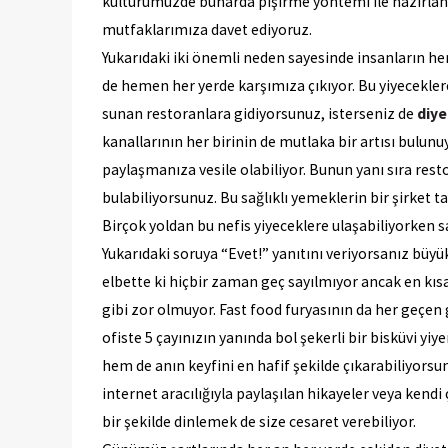
kültürümüzde buharda pişirme yöntemi ile hazırlana
mutfaklarımıza davet ediyoruz.
Yukarıdaki iki önemli neden sayesinde insanların her
de hemen her yerde karşımıza çıkıyor. Bu yiyeceklere
sunan restoranlara gidiyorsunuz, isterseniz de
diye
kanallarının her birinin de mutlaka bir artısı bulun
paylaşmanıza vesile olabiliyor. Bunun yanı sıra res
bulabiliyorsunuz. Bu sağlıklı yemeklerin bir şirket 
Birçok yoldan bu nefis yiyeceklere ulaşabiliyorken 
Yukarıdaki soruya “Evet!” yanıtını veriyorsanız büyük
elbette ki hiçbir zaman geç sayılmıyor ancak en kısa
gibi zor olmuyor. Fast food furyasının da her geçen 
ofiste 5 çayınızın yanında bol şekerli bir bisküvi y
hem de anın keyfini en hafif şekilde çıkarabiliyor
internet aracılığıyla paylaşılan hikayeler veya kendi
bir şekilde dinlemek de size cesaret verebiliyor.