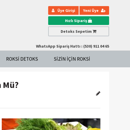
Üye Girişi
Yeni Üye
Hızlı Sipariş
Detoks Sepetim
WhatsApp Sipariş Hattı : (530) 911 04 65
ROKSI DETOKS
SIZIN IÇIN ROKSI
n Mü?