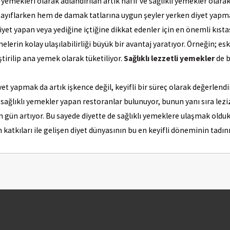
emekleri olarak adlandırılan artık hafif ve sağlıklı yemekler olarak 
 zayıflarken hem de damak tatlarına uygun şeyler yerken diyet yapm
yet yapan veya yediğine içtiğine dikkat edenler için en önemli kıstas
lerin kolay ulaşılabilirliği büyük bir avantaj yaratıyor. Örneğin; 
tirilip ana yemek olarak tüketiliyor.
Sağlıklı lezzetli yemekler
de b
 yapmak da artık işkence değil, keyifli bir süreç olarak değerlendir
e sağlıklı yemekler yapan restoranlar bulunuyor, bunun yanı sıra lez
en gün artıyor. Bu sayede diyette de sağlıklı yemeklere ulaşmak oldu
 katkıları ile gelişen diyet dünyasının bu en keyifli döneminin tadı