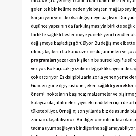
birçok kişi o yemeğin tadına dahi bakmak istemiyor.
gelen tek bir kelime nedeniyle baştan mağlup sayıl
karşın yeni yeni de olsa değişmeye başlıyor. Dünyada
düşünce yapısının da farklılaşmasıyla birlikte sağlık
birlikte sağlıklı beslenmeye yönelik yeni trendler o
değişmeye başladığı görülüyor. Bu değişime elbette 
olmuş kişilerin bu konu üzerine düşünmeleri ve çözü
programları
yazarken kişilerin bu süreci keyifle sürd
veriyor. Bu küçücük gözüken değişiklik sayesinde s
çok arttırıyor. Eskisi gibi zarla zorla yenen yemekl
Günden güne ilgiyi üstüne çeken
sağlıklı yemekler
i
önemli noktaların başında; malzemeler ve pişirme yö
kolayca ulaşabilmeleri yiyecek maddeleri için de art
tüketebiliyor. Örneğin; son yıllarda biz de aslında
zaman ulaşabiliyoruz. Bir diğer önemli nokta olan p
tadına uyum sağlayan bir diğerine sağlamayabiliyor