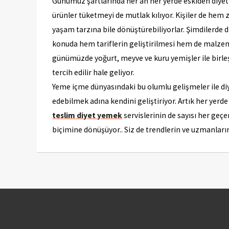
Günümüz şartlarında her an her yerde eskiden diyet y
ürünler tüketmeyi de mutlak kılıyor. Kişiler de hem
yaşam tarzına bile dönüştürebiliyorlar. Şimdilerde di
konuda hem tariflerin geliştirilmesi hem de malzeme
günümüzde yoğurt, meyve ve kuru yemişler ile birleş
tercih edilir hale geliyor.
Yeme içme dünyasındaki bu olumlu gelişmeler ile diyet
edebilmek adına kendini geliştiriyor. Artık her yerd
teslim diyet yemek
servislerinin de sayısı her geç
biçimine dönüşüyor.. Siz de trendlerin ve uzmanların