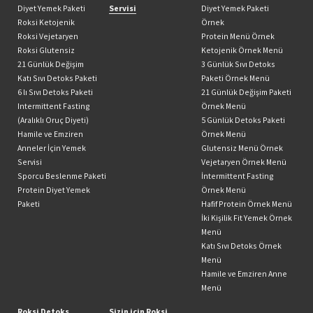
Diyet Yemek Paketi
Servisi
Diyet Yemek Paketi
Roksi Ketojenik
Örnek
Roksi Vejetaryen
Protein Menü Örnek
Roksi Glutensiz
Ketojenik Örnek Menü
21 Günlük Değişim
3 Günlük Sıvı Detoks
Katı Sıvı Detoks Paketi
Paketi Örnek Menü
6 lı Sıvı Detoks Paketi
21 Günlük Değişim Paketi
Intermittent Fasting
Örnek Menü
(Aralıklı Oruç Diyeti)
5 Günlük Detoks Paketi
Hamile ve Emziren
Örnek Menü
Anneler İçin Yemek
Glutensiz Menü Örnek
Servisi
Vejetaryen Örnek Menü
Sporcu Beslenme Paketi
İntermittent Fasting
Protein Diyet Yemek
Örnek Menü
Paketi
Hafif Protein Örnek Menü
İki Kişilik Fit Yemek Örnek
Menü
Katı Sıvı Detoks Örnek
Menü
Hamile ve Emziren Anne
Menü
Roksi Detoks
Sizin için Roksi