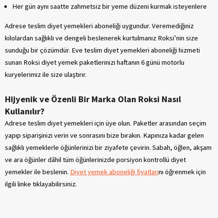
Her gün aynı saatte zahmetsiz bir yeme düzeni kurmak isteyenlere
Adrese teslim diyet yemekleri aboneliği uygundur. Veremediğiniz
kilolardan sağlıklı ve dengeli beslenerek kurtulmanız Roksi’nin size
sunduğu bir çözümdür. Eve teslim diyet yemekleri aboneliği hizmeti
sunan Roksi diyet yemek paketlerinizi haftanın 6 günü motorlu
kuryelerimiz ile size ulaştırır.
Hijyenik ve Özenli Bir Marka Olan Roksi Nasıl
Kullanılır?
Adrese teslim diyet yemekleri için üye olun. Paketler arasından seçim
yapıp siparişinizi verin ve sonrasını bize bırakın. Kapınıza kadar gelen
sağlıklı yemeklerle öğünlerinizi bir ziyafete çevirin. Sabah, öğlen, akşam
ve ara öğünler dâhil tüm öğünlerinizde porsiyon kontrollü diyet
yemekler ile beslenin.
Diyet yemek aboneliği fiyatları
nı öğrenmek için
ilgili linke tıklayabilirsiniz.