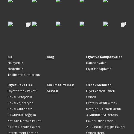
Biz
Blog
Fiyat ve Kampanyalar
Hikayemiz
Kampanyalar
Hedefimiz
Fiyat Hesaplama
Teslimat Noktalarımız
Diyet Paketleri
Kurumsal Yemek
Örnek Menüler
Diyet Yemek Paketi
Servisi
Diyet Yemek Paketi
Roksi Ketojenik
Örnek
Roksi Vejetaryen
Protein Menü Örnek
Roksi Glutensiz
Ketojenik Örnek Menü
21 Günlük Değişim
3 Günlük Sıvı Detoks
Katı Sıvı Detoks Paketi
Paketi Örnek Menü
6 lı Sıvı Detoks Paketi
21 Günlük Değişim Paketi
Intermittent Fasting
Örnek Menü