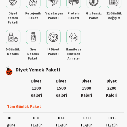
Diyet
Ketojenik
Vejetaryen
Protein
Glutensiz
21 Günlük
Yemek
Paket
Paketi
Paketi
Paket
Değişim
Paketi
5 Günlük
Sıvı
IF Diyet
Hamile ve
Detoks
Detoks
Paketi
Emziren
Paketi
Anneler
Diyet Yemek Paketi
Diyet
Diyet
Diyet
Diyet
1100
1500
1900
2200
Kalori
Kalori
Kalori
Kalori
Tüm Günlük Paket
30
1070
1080
1090
1095
güne
TL/gün
TL/gün
TL/gün
TL/gün