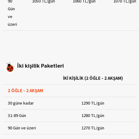
90
1050 TL/gün
1060 TL/gün
1070 TL/gün
Gün
ve
üzeri
İki kişilik Paketleri
İKİ KİŞİLİK (2 ÖĞLE - 2 AKŞAM)
2 ÖĞLE - 2 AKŞAM
30 güne kadar
1290 TL/gün
31-89 Gün
1280 TL/gün
90 Gün ve üzeri
1270 TL/gün