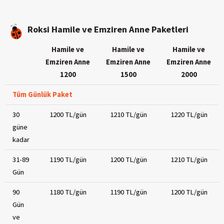
Roksi Hamile ve Emziren Anne Paketleri
Hamile ve
Hamile ve
Hamile ve
Emziren Anne
Emziren Anne
Emziren Anne
1200
1500
2000
Tüm Günlük Paket
30
1200 TL/gün
1210 TL/gün
1220 TL/gün
güne
kadar
31-89
1190 TL/gün
1200 TL/gün
1210 TL/gün
Gün
90
1180 TL/gün
1190 TL/gün
1200 TL/gün
Gün
ve