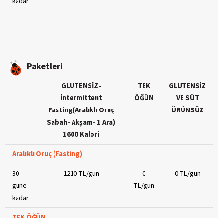
kadar
Paketleri
GLUTENSİZ-
TEK
GLUTENSİZ
İntermittent
ÖĞÜN
VE SÜT
Fasting(Aralıklı Oruç
ÜRÜNSÜZ
Sabah- Akşam- 1 Ara)
1600 Kalori
Aralıklı Oruç (Fasting)
30
1210 TL/gün
0
0 TL/gün
güne
TL/gün
kadar
TEK ÖĞÜN