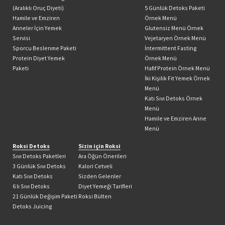
(Aralıklı Oruç Diyeti)
5 Günlük Detoks Paketi
Hamile ve Emziren
Örnek Menü
Anneler İçin Yemek
Glutensiz Menü Örnek
Servisi
Vejetaryen Örnek Menü
Sporcu Beslenme Paketi
İntermittent Fasting
Protein Diyet Yemek
Örnek Menü
Paketi
Hafif Protein Örnek Menü
İki Kişilik Fit Yemek Örnek
Menü
Katı Sıvı Detoks Örnek
Menü
Hamile ve Emziren Anne
Menü
Roksi Detoks
Sizin için Roksi
Sıvı Detoks Paketleri
Ara Öğün Önerileri
3 Günlük Sıvı Detoks
Kalori Cetveli
Katı Sıvı Detoks
Sizden Gelenler
6 lı Sıvı Detoks
Diyet Yemeği Tarifleri
21 Günlük Değişim Paketi
Roksi Bülten
Detoks Juicing