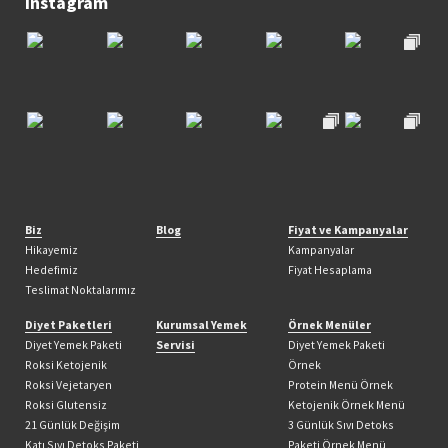
Instagram
Biz
Blog
Fiyat ve Kampanyalar
Hikayemiz
Kampanyalar
Hedefimiz
Fiyat Hesaplama
Teslimat Noktalarımız
Diyet Paketleri
Kurumsal Yemek
Örnek Menüler
Diyet Yemek Paketi
Servisi
Diyet Yemek Paketi
Roksi Ketojenik
Örnek
Roksi Vejetaryen
Protein Menü Örnek
Roksi Glutensiz
Ketojenik Örnek Menü
21 Günlük Değişim
3 Günlük Sıvı Detoks
Katı Sıvı Detoks Paketi
Paketi Örnek Menü