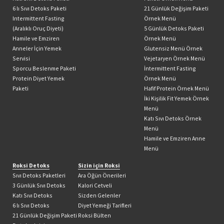
6 lı Sıvı Detoks Paketi
21 Günlük Değişim Paketi
Intermittent Fasting
Örnek Menü
(Aralıklı Oruç Diyeti)
5 Günlük Detoks Paketi
Hamile ve Emziren
Örnek Menü
Anneler İçin Yemek
Glutensiz Menü Örnek
Servisi
Vejetaryen Örnek Menü
Sporcu Beslenme Paketi
İntermittent Fasting
Protein Diyet Yemek
Örnek Menü
Paketi
Hafif Protein Örnek Menü
İki Kişilik Fit Yemek Örnek
Menü
Katı Sıvı Detoks Örnek
Menü
Hamile ve Emziren Anne
Menü
Roksi Detoks
Sizin için Roksi
Sıvı Detoks Paketleri
Ara Öğün Önerileri
3 Günlük Sıvı Detoks
Kalori Cetveli
Katı Sıvı Detoks
Sizden Gelenler
6 lı Sıvı Detoks
Diyet Yemeği Tarifleri
21 Günlük Değişim Paketi
Roksi Bülten