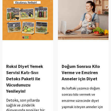
öğünde fazla yeme riskini
azaltır. Bunun en pratik yolu
ise düşük kalorili
atıştırmalıkları hayatın içine
yerleştirmektir.
Roksi Diyet Yemek
Doğum Sonrası Kilo
Servisi Katı-Sıvı
Verme ve Emziren
Detoks Paketi ile
Anneler için Diyet
Vücudunuzu
Bu haftaki yazımızı doğum
Yenileyin!
sonrası kilo vermek ve
Detoks, son yıllarda
emzirme sürecinde diyet
sağlık ve zindelik
yapmak isteyen anneler için
dünyasında popüler bir