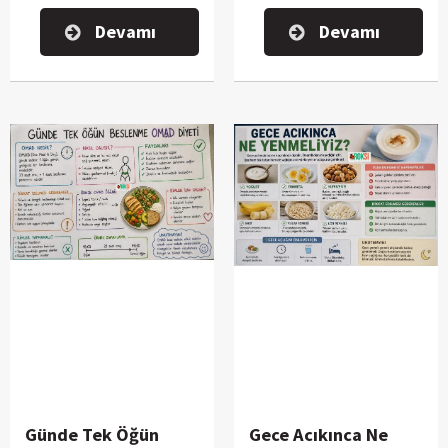
Özellikle kısa süreli diyetler,
diyeti” olarak bilinen
Devamı
Devamı
yoğun tempoda yaşayan
uygulamadır. Özellikle hızlı
bireyler arasında oldukça
kilo vermek isteyen kişiler
popüler hale gelmiş
tarafından araştırılan su
durumda. Bunlardan biri de
diyeti, belirli bir süre
son yıllarda sıkça araştırılan
boyunca yalnızca su
“3 günlük metabolizma
tüketilmesine veya su
hızlandırıcı diyet”
tüketiminin ciddi şekilde
programıdır.
artırılmasına dayanan bir
beslenme yaklaşımıdır.
Günde Tek Öğün
Gece Acıkınca Ne