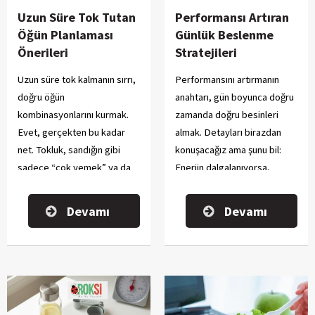
Uzun Süre Tok Tutan
Performansı Artıran
Öğün Planlaması
Günlük Beslenme
Önerileri
Stratejileri
Uzun süre tok kalmanın sırrı,
Performansını artırmanın
doğru öğün
anahtarı, gün boyunca doğru
kombinasyonlarını kurmak.
zamanda doğru besinleri
Evet, gerçekten bu kadar
almak. Detayları birazdan
net. Tokluk, sandığın gibi
konuşacağız ama şunu bil:
sadece “çok yemek” ya da
Enerjin dalgalanıyorsa,
“protein ağırlıklı beslenmek”
antrenmanda çabuk
değildir.
yoruluyorsan, odak
Devamı
Devamı
problemleri yaşıyorsan
bunun %80 sebebi yanlış
beslenme döngüsüdür.