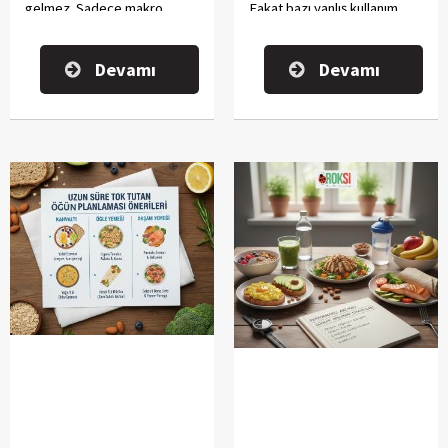
gelmez. Sadece makro
Fakat bazı yanlış kullanım
değerleri gereği keto
şekilleri ve yaygın beslenme
diyetine uygun değildir.
hataları demir emilimini
Devamı
Devamı
dolaylı olarak etkileyebilir. Bu
yüzden “limon zararlı mı?”
sorusu çoğu kişide kafa
karıştırabiliyor.