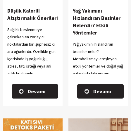
Düşük Kalorili
Yağ Yakımını
Atıştırmalık Önerileri
Hızlandıran Besinler
Nelerdir? Etkili
Sağlıklı beslenmeye
Yöntemler
çalışırken en zorlayıcı
noktalardan biri şüphesiz ki
Yağ yakımını hızlandıran
ara öğünlerdir. Özellikle gün
besinler neler?
içerisinde iş yoğunluğu,
Metabolizmayı ateşleyen
stres, tatlı isteği veya ani
etkili yöntemler ve doğal yağ
açlık krizleriyle
yakıcılarla kilo verme
karşılaştığımız zaman elimiz
sürecinizi destekleyin!
hemen yüksek kalorili paketli
Devamı
Devamı
gıdalara gidebilir.
Ancak doğru bir atıştırmalık
seçimi hem kan şekerini
dengede tutar, hem de ana