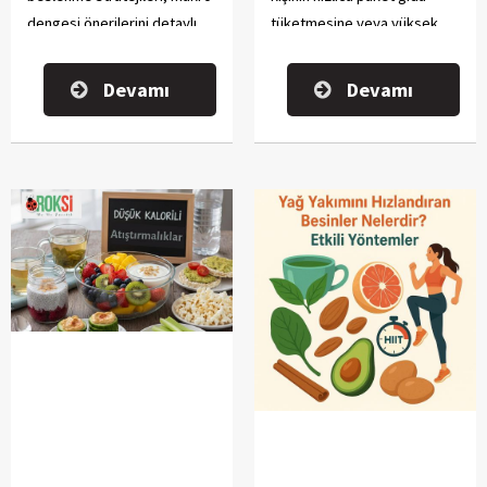
dengesi önerilerini detaylı
tüketmesine veya yüksek
olarak anlatacağız.
kalorili fast food
seçeneklerine yönelmesine
Devamı
Devamı
neden oluyor.