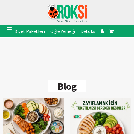
Diyet Paketleri
Öğle Yemeği
Detoks
Blog