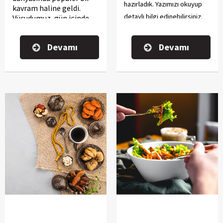
hazırladık. Yazımızı okuyup
kavram haline geldi.
detaylı bilgi edinebilirsiniz.
Vücudumuz, gün içinde
maruz kaldığı toksinleri
atmak için doğal bir
Devamı
Devamı
temizlik süreci yürütse
de, çevresel faktörler,
stres, yanlış beslenme ve
kimyasal maddeler bu
süreci zorlaştırabilir. Bu
noktada
katı-sıvı detoks
uygulamaları, vücudun
yenilenmesine yardımcı
olmak için etkili bir
çözüm sunar. Roksi Diyet
Yemek Servisi ise, sağlıklı
yaşamı destekleyen
katı-
sıvı detoks paketleri
ile
vücudunuzu
temizlemenize yardımcı
olmayı vaat ediyor. Peki,
katı-sıvı detoks nedir ve
Roksi'nin sunduğu bu