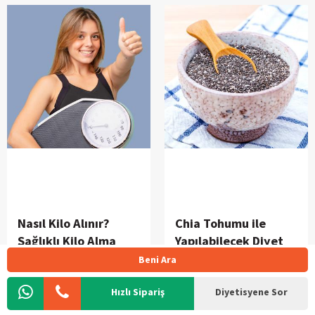
Spordan sonra kas yapmak
için ne yemeli?, Kasları en
çok ne güçlendirir? gibi
sporcu beslenmesinde
merak edilenleri
bulabilirsiniz. İyi okumalar
dileriz.
Nasıl Kilo Alınır?
Chia Tohumu ile
Sağlıklı Kilo Alma
Yapılabilecek Diyet
Yöntemleri
Tarifleri
Beni Ara
Kilo almak istiyorum, kilo
Chia tohumu ile ne
Hızlı Sipariş
Diyetisyene Sor
almak için ne yapmalıyım?
yapabilirim; chia tohumu nasıl