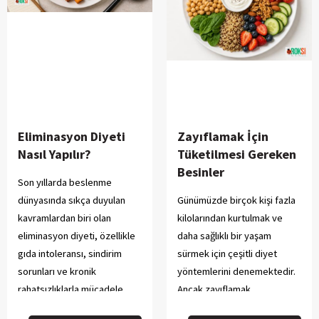
Eliminasyon Diyeti
Zayıflamak İçin
Nasıl Yapılır?
Tüketilmesi Gereken
Besinler
Son yıllarda beslenme
dünyasında sıkça duyulan
Günümüzde birçok kişi fazla
kavramlardan biri olan
kilolarından kurtulmak ve
eliminasyon diyeti, özellikle
daha sağlıklı bir yaşam
gıda intoleransı, sindirim
sürmek için çeşitli diyet
sorunları ve kronik
yöntemlerini denemektedir.
rahatsızlıklarla mücadele
Ancak zayıflamak
eden kişiler tarafından tercih
isteyenlerin yaptığı en büyük