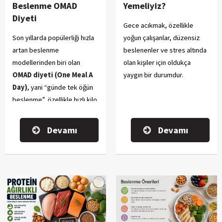
Beslenme OMAD
Yemeliyiz?
Diyeti
Gece acıkmak, özellikle
Son yıllarda popülerliği hızla
yoğun çalışanlar, düzensiz
artan beslenme
beslenenler ve stres altında
modellerinden biri olan
olan kişiler için oldukça
OMAD diyeti (One Meal A
yaygın bir durumdur.
Day)
, yani “günde tek öğün
beslenme”, özellikle hızlı kilo
vermek isteyenler ve
disiplinli bir yaşam tarzı
Devamı
Devamı
oluşturmayı hedefleyenler
arasında oldukça yaygın hale
geldi.