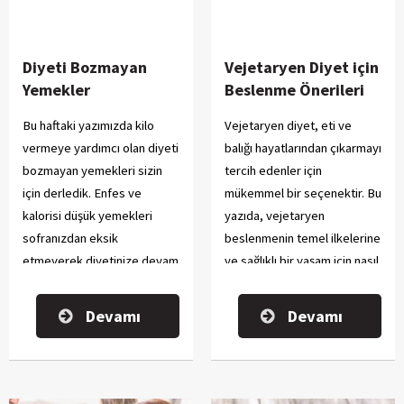
Diyeti Bozmayan
Vejetaryen Diyet için
Yemekler
Beslenme Önerileri
Bu haftaki yazımızda kilo
Vejetaryen diyet, eti ve
vermeye yardımcı olan diyeti
balığı hayatlarından çıkarmayı
bozmayan yemekleri sizin
tercih edenler için
için derledik. Enfes ve
mükemmel bir seçenektir. Bu
kalorisi düşük yemekleri
yazıda, vejetaryen
sofranızdan eksik
beslenmenin temel ilkelerine
etmeyerek diyetinize devam
ve sağlıklı bir yaşam için nasıl
edebilirsiniz. Özellikle
uygulanabileceğine dair
diyetinize fayda sağlayan
ipuçlarına göz atacağız.
Devamı
Devamı
yemekleri akşam yemeğinde
hazırlayabilirsiniz.