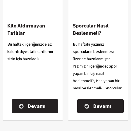
Kilo Aldırmayan
Sporcular Nasıl
Tatlılar
Beslenmeli?
Bu haftaki içeriğimizde az
Bu haftaki yazımız
kalorili diyet tatlı tariflerini
sporcuların beslenmesi
sizin için hazırladık.
üzerine hazırlanmıştır.
Yazımızın içeriğinde; Spor
yapan bir kişi nasıl
beslenmeli?, Kas yapan biri
nasıl beslenmeli?, Sporcular
en çok ne yemeli?, Hızlı kas
gelişimi için neler yemeli?,
Devamı
Devamı
Sporcu ne içmeli?, Sporcu
gıdaları nelerdir?, Sporcu
sabahları ne yemeli?,