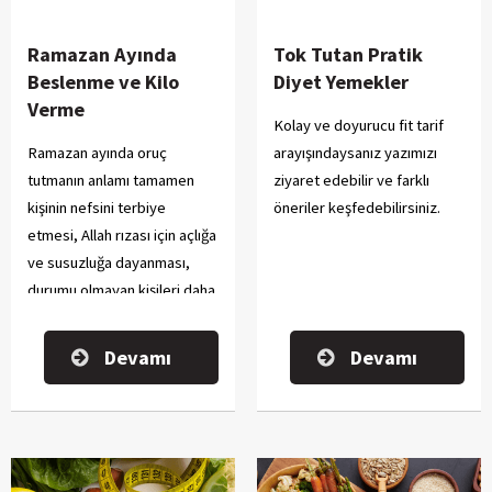
paketler nasıl çalışır?
İşte detaylar!
Ramazan Ayında
Tok Tutan Pratik
Beslenme ve Kilo
Diyet Yemekler
Verme
Kolay ve doyurucu fit tarif
Ramazan ayında oruç
arayışındaysanız yazımızı
tutmanın anlamı tamamen
ziyaret edebilir ve farklı
kişinin nefsini terbiye
öneriler keşfedebilirsiniz.
etmesi, Allah rızası için açlığa
ve susuzluğa dayanması,
durumu olmayan kişileri daha
iyi anlamayı amaçlamaktadır.
Devamı
Devamı