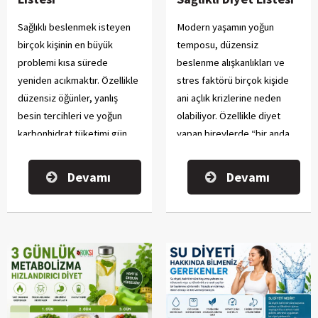
Sağlıklı beslenmek isteyen
Modern yaşamın yoğun
birçok kişinin en büyük
temposu, düzensiz
problemi kısa sürede
beslenme alışkanlıkları ve
yeniden acıkmaktır. Özellikle
stres faktörü birçok kişide
düzensiz öğünler, yanlış
ani açlık krizlerine neden
besin tercihleri ve yoğun
olabiliyor. Özellikle diyet
karbonhidrat tüketimi gün
yapan bireylerde “bir anda
içinde sürekli açlık hissine
tatlı yeme isteği”, “sürekli
neden olabilir.
atıştırma ihtiyacı” veya
Devamı
Devamı
“gece açlığı” gibi durumlar
oldukça yaygındır.