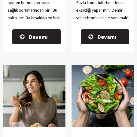
hemen hemen herkesin
Fazla limon tüketimi demir
sağlık sorunlarından biri. Bu
eksikliği yapar mı?, Demir
hafta ise; Bağırsakları en hızlı
yükseltmek için ne yapılmalı?
ne boşaltır?, Bağırsakları
ve Demir eksikliği olanlar
boşaltmak için ne yemeli?,
nasıl beslenmeli? sorularının
Devamı
Devamı
Tembel bağırsakları ne
cevaplarını bulabilirsiniz. İyi
çalıştırır? gibi soruları
okumalar dileriz.
cevapladık. İyi okumalar!