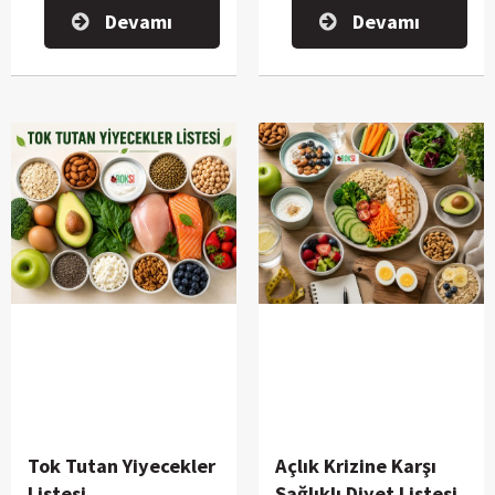
edilmektedir.
hatalardan biri, çok az
Devamı
Devamı
yemek yemek veya aç
kalarak kilo vermeye
çalışmaktır. Oysa sağlıklı kilo
vermenin temelinde doğru
besinleri doğru miktarlarda
tüketmek yer alır.
Tok Tutan Yiyecekler
Açlık Krizine Karşı
Listesi
Sağlıklı Diyet Listesi