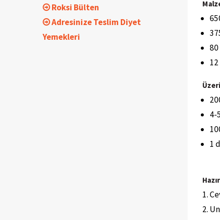
Malz
Roksi Bülten
65
Adresinize Teslim Diyet
37
Yemekleri
80
12
Üzeri
20
4-
10
1 
Hazır
Cev
Un