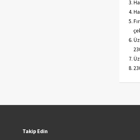
Ha
Ha
Fı
çe
Üz
23
Üz
23
Takip Edin