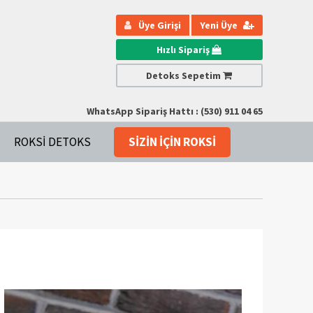
Üye Girişi
Yeni Üye
Hızlı Sipariş
Detoks Sepetim
WhatsApp Sipariş Hattı : (530) 911 04 65
ROKSI DETOKS
SIZIN IÇIN ROKSI