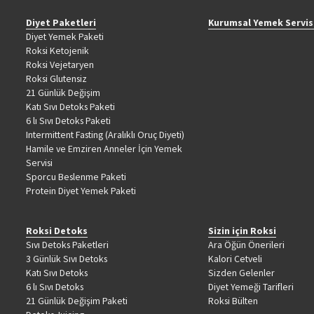
Diyet Paketleri
Kurumsal Yemek Servis
Diyet Yemek Paketi
Roksi Ketojenik
Roksi Vejetaryen
Roksi Glutensiz
21 Günlük Değişim
Katı Sıvı Detoks Paketi
6 lı Sıvı Detoks Paketi
Intermittent Fasting (Aralıklı Oruç Diyeti)
Hamile ve Emziren Anneler İçin Yemek
Servisi
Sporcu Beslenme Paketi
Protein Diyet Yemek Paketi
Roksi Detoks
Sizin için Roksi
Sıvı Detoks Paketleri
Ara Öğün Önerileri
3 Günlük Sıvı Detoks
Kalori Cetveli
Katı Sıvı Detoks
Sizden Gelenler
6 lı Sıvı Detoks
Diyet Yemeği Tarifleri
21 Günlük Değişim Paketi
Roksi Bülten