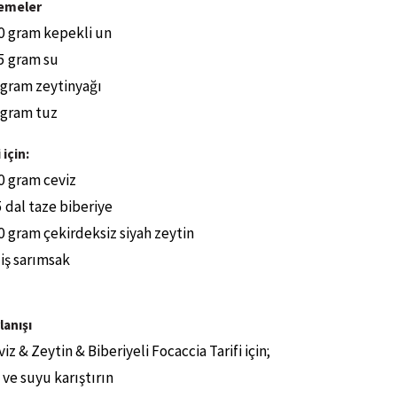
emeler
0 gram kepekli un
5 gram su
 gram zeytinyağı
 gram tuz
 için:
0 gram ceviz
5 dal taze biberiye
0 gram çekirdeksiz siyah zeytin
diş sarımsak
lanışı
iz & Zeytin & Biberiyeli Focaccia Tarifi için;
 ve suyu karıştırın