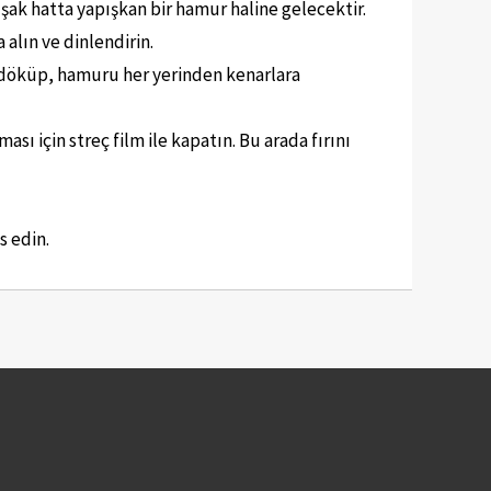
ak hatta yapışkan bir hamur haline gelecektir.
alın ve dinlendirin.
ye döküp, hamuru her yerinden kenarlara
ı için streç film ile kapatın. Bu arada fırını
s edin.