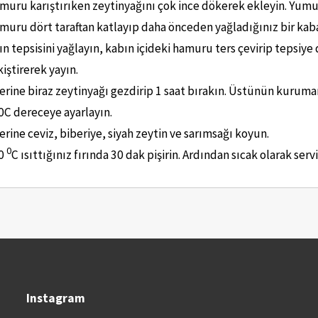
muru karıştırıken zeytinyağını çok ince dökerek ekleyin. Yumuş
muru dört taraftan katlayıp daha önceden yağladığınız bir kaba 
rın tepsisini yağlayın, kabın içideki hamuru ters çevirip tepsi
kiştirerek yayın.
erine biraz zeytinyağı gezdirip 1 saat bırakın. Üstünün kurumamas
0C dereceye ayarlayın.
erine ceviz, biberiye, siyah zeytin ve sarımsağı koyun.
0
0
C ısıttığınız fırında 30 dak pişirin. Ardından sıcak olarak servi
Instagram